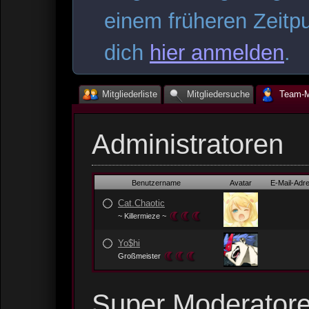
einem früheren Zeitpu
dich
hier anmelden
.
Mitgliederliste
Mitgliedersuche
Team-Mi
Administratoren
Benutzername
Avatar
E-Mail-Adr
Cat.Chaotic
~ Killermieze ~
Yo$hi
Großmeister
Super Moderator