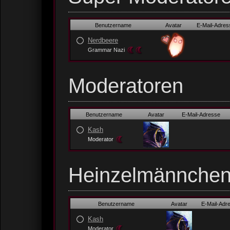
Benutzername
Avatar
E-Mail-Adres
Nerdbeere
Grammar Nazi
Moderatoren
Benutzername
Avatar
E-Mail-Adresse
Kash
Moderator
Heinzelmännche
Benutzername
Avatar
E-Mail-Adr
Kash
Moderator