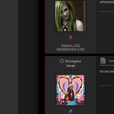
schnicksc
Beiträge: 1 651
Aktivitätspunkte: 8 400
Shinigami
Sonn
Saiyajin
ich bin be