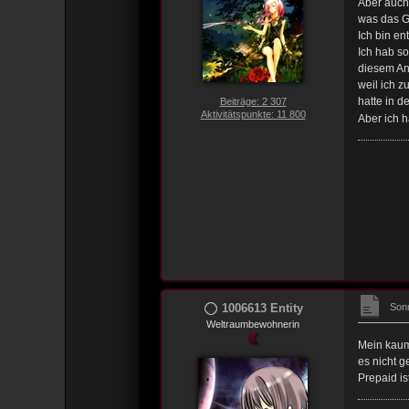
Aber auch 
was das G
Ich bin en
Ich hab so
diesem An
weil ich z
hatte in d
Beiträge: 2 307
Aktivitätspunkte: 11 800
Aber ich h
1006613 Entity
Sonn
Weltraumbewohnerin
Mein kaum
es nicht g
Prepaid is