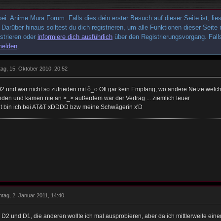
i: Anime Mura Forum. Falls dies dein erster Besuch auf dieser Seite ist, lies
. Darüber hinaus solltest du dich registrieren, um alle Funktionen dieser Sei
istrieren oder
informiere dich ausführlich
über den Registrierungsvorgang. Falls
melden
.
tag, 15. Oktober 2010, 20:52
O2 und war nicht so zufrieden mit ô_o Oft gar kein Empfang, wo andere Netze welche
den und kamen nie an >_> außerdem war der Vertrag ... ziemlich teuer
 bin ich bei AT&T xDDDD bzw meine Schwägerin x'D
tag, 2. Januar 2011, 14:40
i D2 und D1, die anderen wollte ich mal ausprobieren, aber da ich mittlerweile ein