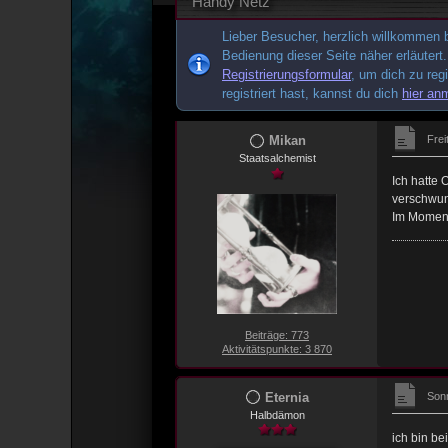
Handy Netz
Lieber Besucher, herzlich willkommen be
Bedienung dieser Seite näher erläutert
Registrierungsformular
, um dich zu reg
registriert hast, kannst du dich
hier an
Mikan
Frei
Staatsalchemist
Ich hatte 
verschwun
Im Moment
Beiträge: 773
Aktivitätspunkte: 3 870
Eternia
Sonn
Halbdämon
ich bin be