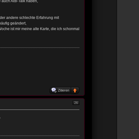
e auch Aldi-Talk haben,
oder andere schlechte Erfahrung mit
äufig geändert,
Woche ist mir meine alte Karte, die ich schonmal
Zitieren
26
ß