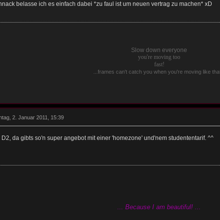
hnack belasse ich es einfach dabei *zu faul ist um neuen vertrag zu machen* xD
Slow down everyone
you're moving too
fast!
...frames can't catch you when you're moving like that
tag, 2. Januar 2011, 15:39
i D2, da gibts so'n super angebot mit einer 'homezone' und'nem studententarif. ^^
... Because I am beautiful! ...