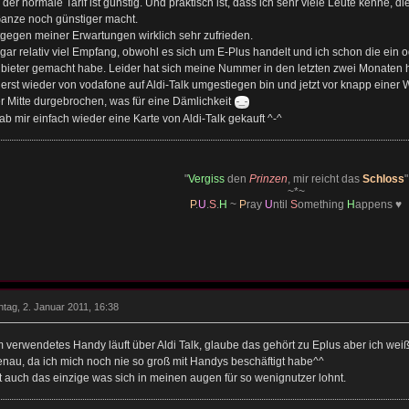
der normale Tarif ist günstig. Und praktisch ist, dass ich sehr viele Leute kenne, di
anze noch günstiger macht.
tgegen meiner Erwartungen wirklich sehr zufrieden.
gar relativ viel Empfang, obwohl es sich um E-Plus handelt und ich schon die ein 
bieter gemacht habe. Leider hat sich meine Nummer in den letzten zwei Monaten h
uerst wieder von vodafone auf Aldi-Talk umgestiegen bin und jetzt vor knapp einer 
er Mitte durgebrochen, was für eine Dämlichkeit
ab mir einfach wieder eine Karte von Aldi-Talk gekauft ^-^
"
Vergiss
den
Prinzen
, mir reicht das
Schloss
"
~*~
P
.
U
.
S
.
H
~
P
ray
U
ntil
S
omething
H
appens ♥
tag, 2. Januar 2011, 16:38
 verwendetes Handy läuft über Aldi Talk, glaube das gehört zu Eplus aber ich wei
enau, da ich mich noch nie so groß mit Handys beschäftigt habe^^
t auch das einzige was sich in meinen augen für so wenignutzer lohnt.