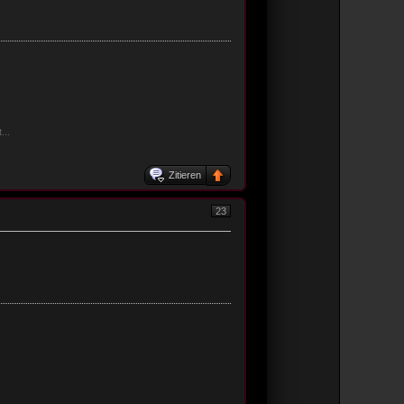
...
Zitieren
23