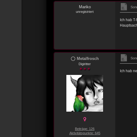
Mariko
Sonn
unregistriert
Ich hab T-
Hauptsach
Metalfrosch
Sonn
Digiritter
Ich hab ne
Beiträge: 126
Aktivitätspunkte: 645