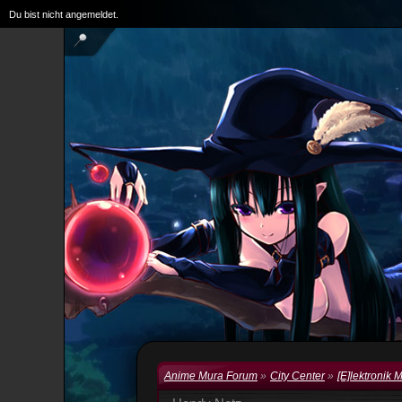
Du bist nicht angemeldet.
Anime Mura Forum
»
City Center
»
[E]lektronik 