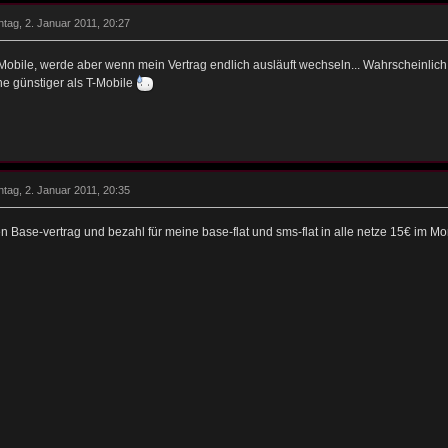
tag, 2. Januar 2011, 20:27
Mobile, werde aber wenn mein Vertrag endlich ausläuft wechseln... Wahrscheinlich 
e günstiger als T-Mobile
tag, 2. Januar 2011, 20:35
n Base-vertrag und bezahl für meine base-flat und sms-flat in alle netze 15€ im M