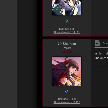
Beiträge: 845
Aktivitätspunkte: 4 325
Sheireen
Sonn
~~Phönix~~
mh ich hab
und alice
Beiträge: 1 438
Aktivitätspunkte: 7 425